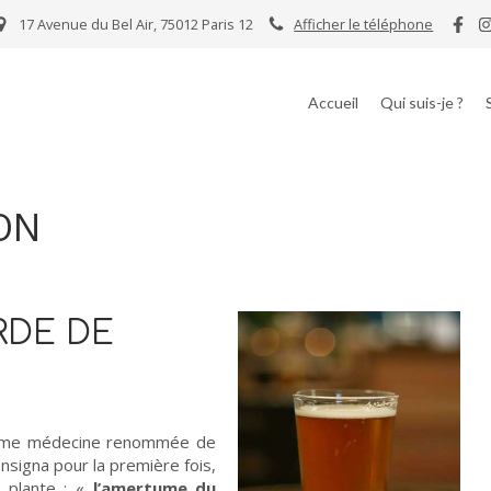
17 Avenue du Bel Air, 75012 Paris 12
Afficher le téléphone
Accueil
Qui suis-je ?
ON
RDE DE
emme médecine renommée de
onsigna pour la première fois,
e plante : «
l’amertume du