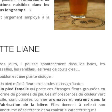
ions nuisibles dans les
us longtemps...
»
st largement employé à la
TTE LIANE
os jours, il pousse spontanément dans les haies, les
sailles, les remblais, les rives de cours d’eau...
oublon est une plante dioïque :
Un pied mâle à fleurs minuscules et insignifiantes.
Un pied femelle
qui porte ces étranges fleurs groupées en
forme de pommes de pin. Ces inflorescences de couleur vert
pâle, sont utilisées comme
aromates
et
entrent dans la
fabrication de la bière
. Elles donnent à celle-ci son
amertume désaltérante et sa couleur si caractéristique !