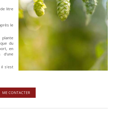
e litre
après le
 plante
ique du
port, en
s d’une
il s’est
ME CONTACTER