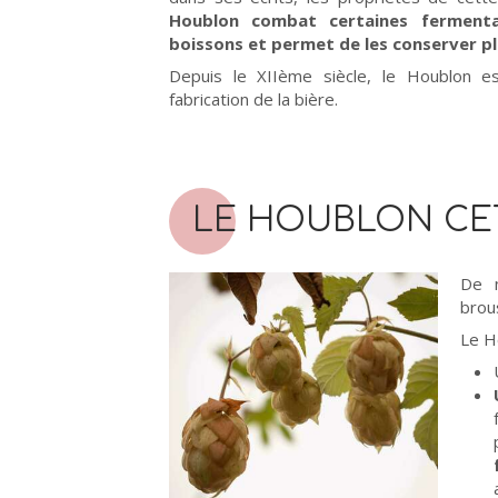
Houblon combat certaines fermentat
boissons et permet de les conserver pl
Depuis le XIIème siècle, le Houblon e
fabrication de la bière.
LE HOUBLON CE
De n
brous
Le H