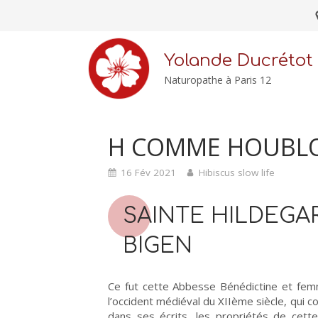
Yolande Ducrétot
Naturopathe à Paris 12
H COMME HOUBL
16 Fév 2021
Hibiscus slow life
SAINTE HILDEGA
BIGEN
Ce fut cette Abbesse Bénédictine et f
l’occident médiéval du XIIème siècle, qui c
dans ses écrits, les propriétés de cett