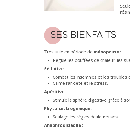
Seul
rési
SES BIENFAITS
Très utile en période de
ménopause
:
Régule les bouffées de chaleur, les sueu
Sédative
:
Combat les insomnies et les troubles 
Calme l’anxiété et le stress.
Apéritive
:
Stimule la sphère digestive grâce à so
Phyto-œstrogénique
:
Soulage les règles douloureuses.
Anaphrodisiaque
: