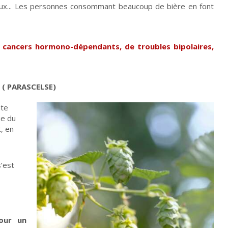
eux... Les personnes consommant beaucoup de bière en font
 cancers hormono-dépendants, de troubles bipolaires,
» ( PARASCELSE)
nte
ue du
, en
s’est
our un