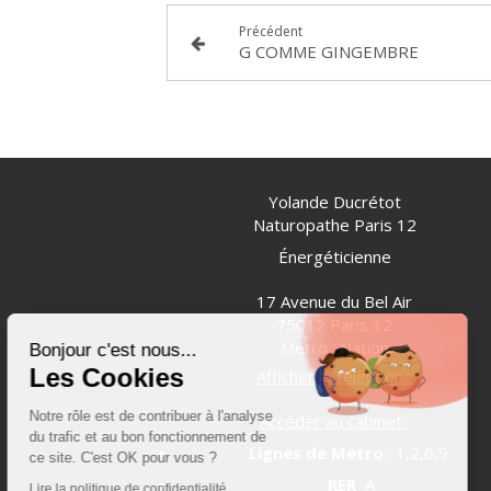
Précédent
G COMME GINGEMBRE
Yolande Ducrétot
Naturopathe Paris 12
Énergéticienne
Continuer sans accepter
17 Avenue du Bel Air
75012
Paris 12
Métro : Nation
Bonjour c'est nous...
Les Cookies
Afficher le téléphone
Notre rôle est de contribuer à l'analyse
Accéder au cabinet
:
du trafic et au bon fonctionnement de
Lignes de Métro
: 1,2,6,9
ce site. C'est OK pour vous ?
RER
A
Lire la politique de confidentialité