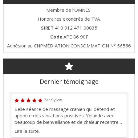
Membre de l’OMNES
Honoraires exonérés de TVA.
SIRET
410 912 471 00035
Code
APE 86 90F
Adhésion au CNPMÉDIATION CONSOMMATION N° 56566
Dernier témoignage
Par Sylvie
Belle séance de massage cranien qui détend et
apporte des vibrations positives. Yolande avec
beaucoup de bienveillance et de chaleur recentre
et donne des conseils pertinents
Lire la suite...